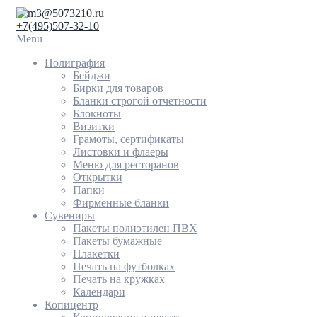
3@5073210.ru
+7(495)507-32-10
Menu
Полиграфия
Бейджи
Бирки для товаров
Бланки строгой отчетности
Блокноты
Визитки
Грамоты, сертификаты
Листовки и флаеры
Меню для ресторанов
Открытки
Папки
Фирменные бланки
Сувениры
Пакеты полиэтилен ПВХ
Пакеты бумажные
Плакетки
Печать на футболках
Печать на кружках
Календари
Копицентр