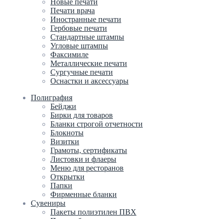
Новые печати
Печати врача
Иностранные печати
Гербовые печати
Стандартные штампы
Угловые штампы
Факсимиле
Металлические печати
Сургучные печати
Оснастки и аксессуары
Полиграфия
Бейджи
Бирки для товаров
Бланки строгой отчетности
Блокноты
Визитки
Грамоты, сертификаты
Листовки и флаеры
Меню для ресторанов
Открытки
Папки
Фирменные бланки
Сувениры
Пакеты полиэтилен ПВХ