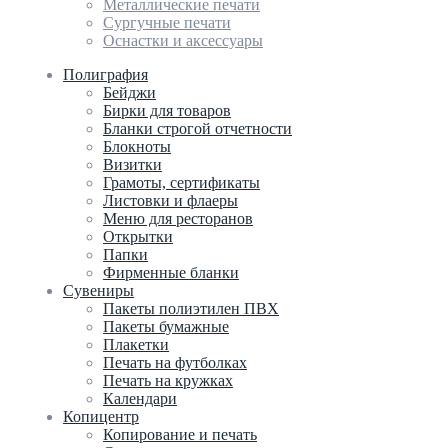
Металлические печати
Сургучные печати
Оснастки и аксессуары
Полиграфия
Бейджи
Бирки для товаров
Бланки строгой отчетности
Блокноты
Визитки
Грамоты, сертификаты
Листовки и флаеры
Меню для ресторанов
Открытки
Папки
Фирменные бланки
Сувениры
Пакеты полиэтилен ПВХ
Пакеты бумажные
Плакетки
Печать на футболках
Печать на кружках
Календари
Копицентр
Копирование и печать