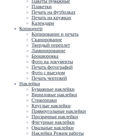
Пакеты бумажные
Плакетки
Печать на футболках
Печать на кружках
Календари
Копицентр
Копирование и печать
Сканирование
Твердый переплет
Ламинирование
Брошюровка
Фото на документы
Печать фотографий
Фото с выездом
Печать чертежей
Наклейки
Бумажные наклейки
Виниловые наклейки
Стикерпаки
Круглые наклейки
Прямоугольные наклейки
Прозрачные наклейки
Фигурные наклейки
Овальные наклейки
Наклейки Режим работы