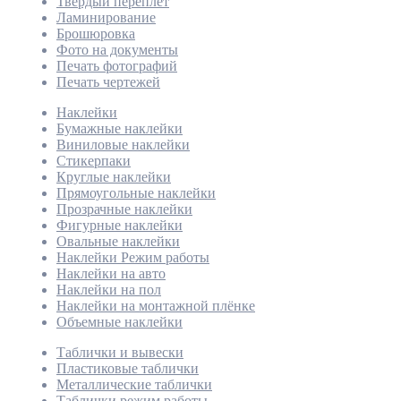
Твёрдый переплёт
Ламинирование
Брошюровка
Фото на документы
Печать фотографий
Печать чертежей
Наклейки
Бумажные наклейки
Виниловые наклейки
Стикерпаки
Круглые наклейки
Прямоугольные наклейки
Прозрачные наклейки
Фигурные наклейки
Овальные наклейки
Наклейки Режим работы
Наклейки на авто
Наклейки на пол
Наклейки на монтажной плёнке
Объемные наклейки
Таблички и вывески
Пластиковые таблички
Металлические таблички
Таблички режим работы