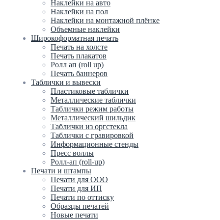
Наклейки на авто
Наклейки на пол
Наклейки на монтажной плёнке
Объемные наклейки
Широкоформатная печать
Печать на холсте
Печать плакатов
Ролл ап (roll up)
Печать баннеров
Таблички и вывески
Пластиковые таблички
Металлические таблички
Таблички режим работы
Металлический шильдик
Таблички из оргстекла
Таблички с гравировкой
Информационные стенды
Пресс воллы
Ролл-ап (roll-up)
Печати и штампы
Печати для ООО
Печати для ИП
Печати по оттиску
Образцы печатей
Новые печати