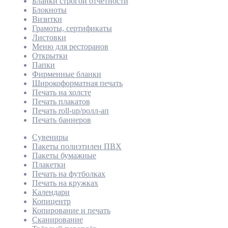
Бланки строгой отчётности
Блокноты
Визитки
Грамоты, сертификаты
Листовки
Меню для ресторанов
Открытки
Папки
Фирменные бланки
Широкоформатная печать
Печать на холсте
Печать плакатов
Печать roll-up/ролл-ап
Печать баннеров
Сувениры
Пакеты полиэтилен ПВХ
Пакеты бумажные
Плакетки
Печать на футболках
Печать на кружках
Календари
Копицентр
Копирование и печать
Сканирование