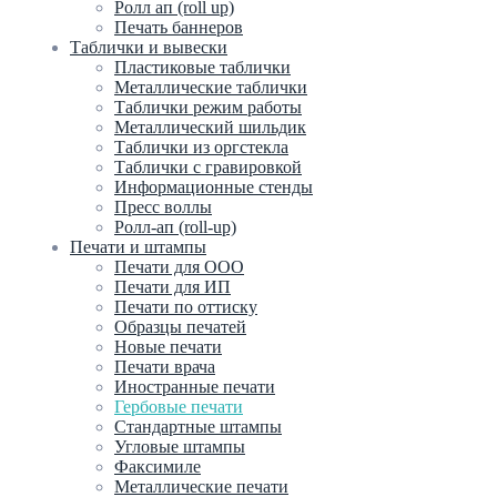
Ролл ап (roll up)
Печать баннеров
Таблички и вывески
Пластиковые таблички
Металлические таблички
Таблички режим работы
Металлический шильдик
Таблички из оргстекла
Таблички с гравировкой
Информационные стенды
Пресс воллы
Ролл-ап (roll-up)
Печати и штампы
Печати для ООО
Печати для ИП
Печати по оттиску
Образцы печатей
Новые печати
Печати врача
Иностранные печати
Гербовые печати
Стандартные штампы
Угловые штампы
Факсимиле
Металлические печати