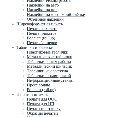
Наклейки Режим работы
Наклейки на авто
Наклейки на пол
Наклейки на монтажной плёнке
Объемные наклейки
Широкоформатная печать
Печать на холсте
Печать плакатов
Ролл ап (roll up)
Печать баннеров
Таблички и вывески
Пластиковые таблички
Металлические таблички
Таблички режим работы
Металлический шильдик
Таблички из оргстекла
Таблички с гравировкой
Информационные стенды
Пресс воллы
Ролл-ап (roll-up)
Печати и штампы
Печати для ООО
Печати для ИП
Печати по оттиску
Образцы печатей