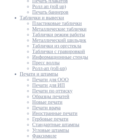
Печать плакатов
Ролл ап (roll up)
Печать баннеров
Таблички и вывески
Пластиковые таблички
Металлические таблички
Таблички режим работы
Металлический шильдик
Таблички из оргстекла
Таблички с гравировкой
Информационные стенды
Пресс воллы
Ролл-ап (roll-up)
Печати и штампы
Печати для ООО
Печати для ИП
Печати по оттиску
Образцы печатей
Новые печати
Печати врача
Иностранные печати
Гербовые печати
Стандартные штампы
Угловые штампы
Факсимиле