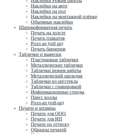
Наклейки Режим работы
Наклейки на авто
Наклейки на пол
Наклейки на монтажной плёнке
Объемные наклейки
Широкоформатная печать
Печать на холсте
Печать плакатов
Ролл ап (roll up)
Печать баннеров
Таблички и вывески
Пластиковые таблички
Металлические таблички
Таблички режим работы
Металлический шильдик
Таблички из оргстекла
Таблички с гравировкой
Информационные стенды
Пресс воллы
Ролл-ап (roll-up)
Печати и штампы
Печати для ООО
Печати для ИП
Печати по оттиску
Образцы печатей