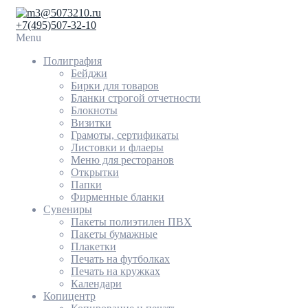
3@5073210.ru
+7(495)507-32-10
Menu
Полиграфия
Бейджи
Бирки для товаров
Бланки строгой отчетности
Блокноты
Визитки
Грамоты, сертификаты
Листовки и флаеры
Меню для ресторанов
Открытки
Папки
Фирменные бланки
Сувениры
Пакеты полиэтилен ПВХ
Пакеты бумажные
Плакетки
Печать на футболках
Печать на кружках
Календари
Копицентр