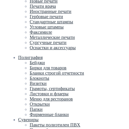
Новые печати
Печати врача
Иностранные печати
Гербовые печати
Стандартные штампы
Угловые штампы
Факсимиле
Металлические печати
Сургучные печати
Оснастки и аксессуары
Полиграфия
Бейджи
Бирки для товаров
Бланки строгой отчетности
Блокноты
Визитки
Грамоты, сертификаты
Листовки и флаеры
Меню для ресторанов
Открытки
Папки
Фирменные бланки
Сувениры
Пакеты полиэтилен ПВХ