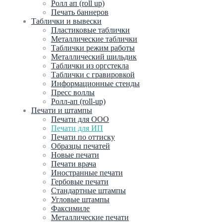
Ролл ап (roll up)
Печать баннеров
Таблички и вывески
Пластиковые таблички
Металлические таблички
Таблички режим работы
Металлический шильдик
Таблички из оргстекла
Таблички с гравировкой
Информационные стенды
Пресс воллы
Ролл-ап (roll-up)
Печати и штампы
Печати для ООО
Печати для ИП
Печати по оттиску
Образцы печатей
Новые печати
Печати врача
Иностранные печати
Гербовые печати
Стандартные штампы
Угловые штампы
Факсимиле
Металлические печати