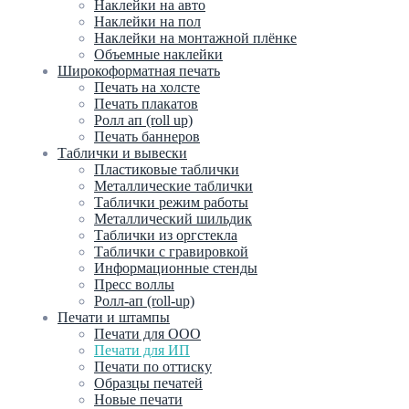
Наклейки на авто
Наклейки на пол
Наклейки на монтажной плёнке
Объемные наклейки
Широкоформатная печать
Печать на холсте
Печать плакатов
Ролл ап (roll up)
Печать баннеров
Таблички и вывески
Пластиковые таблички
Металлические таблички
Таблички режим работы
Металлический шильдик
Таблички из оргстекла
Таблички с гравировкой
Информационные стенды
Пресс воллы
Ролл-ап (roll-up)
Печати и штампы
Печати для ООО
Печати для ИП
Печати по оттиску
Образцы печатей
Новые печати