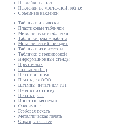
Наклейки на пол
Наклейки на монтажной плёнке
Объемные наклейки
Таблички и вывески
Пластиковые таблички
Металлические таблички
Таблички режим работы
Металлический шильдик
Таблички из оргстекла
Таблички с гравировкой
Информационные стенды
Пресс воллы
Ролл-ап/roll-up
Печати и штампы
Печать для ООО
Штампы, печать для ИП
Печать по оттиску
Печать врача
Иностранная печать
Факсимиле
Гербовая печать
Металлическая печать
Образцы печатей