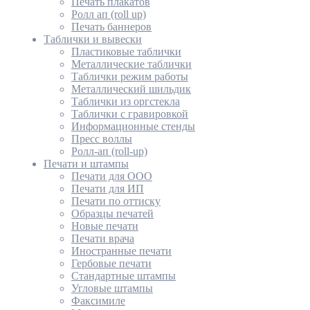
Печать плакатов
Ролл ап (roll up)
Печать баннеров
Таблички и вывески
Пластиковые таблички
Металлические таблички
Таблички режим работы
Металлический шильдик
Таблички из оргстекла
Таблички с гравировкой
Информационные стенды
Пресс воллы
Ролл-ап (roll-up)
Печати и штампы
Печати для ООО
Печати для ИП
Печати по оттиску
Образцы печатей
Новые печати
Печати врача
Иностранные печати
Гербовые печати
Стандартные штампы
Угловые штампы
Факсимиле