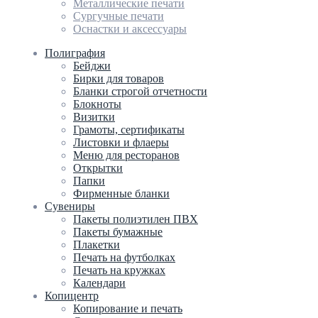
Металлические печати
Сургучные печати
Оснастки и аксессуары
Полиграфия
Бейджи
Бирки для товаров
Бланки строгой отчетности
Блокноты
Визитки
Грамоты, сертификаты
Листовки и флаеры
Меню для ресторанов
Открытки
Папки
Фирменные бланки
Сувениры
Пакеты полиэтилен ПВХ
Пакеты бумажные
Плакетки
Печать на футболках
Печать на кружках
Календари
Копицентр
Копирование и печать