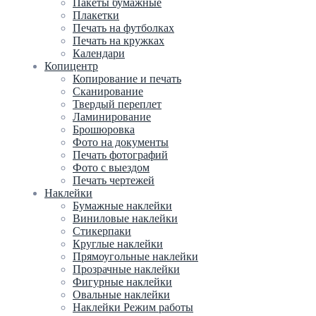
Пакеты бумажные
Плакетки
Печать на футболках
Печать на кружках
Календари
Копицентр
Копирование и печать
Сканирование
Твердый переплет
Ламинирование
Брошюровка
Фото на документы
Печать фотографий
Фото с выездом
Печать чертежей
Наклейки
Бумажные наклейки
Виниловые наклейки
Стикерпаки
Круглые наклейки
Прямоугольные наклейки
Прозрачные наклейки
Фигурные наклейки
Овальные наклейки
Наклейки Режим работы