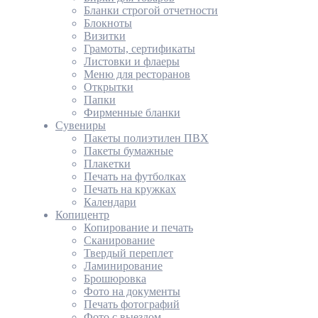
Бланки строгой отчетности
Блокноты
Визитки
Грамоты, сертификаты
Листовки и флаеры
Меню для ресторанов
Открытки
Папки
Фирменные бланки
Сувениры
Пакеты полиэтилен ПВХ
Пакеты бумажные
Плакетки
Печать на футболках
Печать на кружках
Календари
Копицентр
Копирование и печать
Сканирование
Твердый переплет
Ламинирование
Брошюровка
Фото на документы
Печать фотографий
Фото с выездом