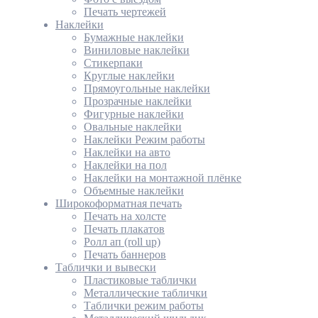
Печать чертежей
Наклейки
Бумажные наклейки
Виниловые наклейки
Стикерпаки
Круглые наклейки
Прямоугольные наклейки
Прозрачные наклейки
Фигурные наклейки
Овальные наклейки
Наклейки Режим работы
Наклейки на авто
Наклейки на пол
Наклейки на монтажной плёнке
Объемные наклейки
Широкоформатная печать
Печать на холсте
Печать плакатов
Ролл ап (roll up)
Печать баннеров
Таблички и вывески
Пластиковые таблички
Металлические таблички
Таблички режим работы