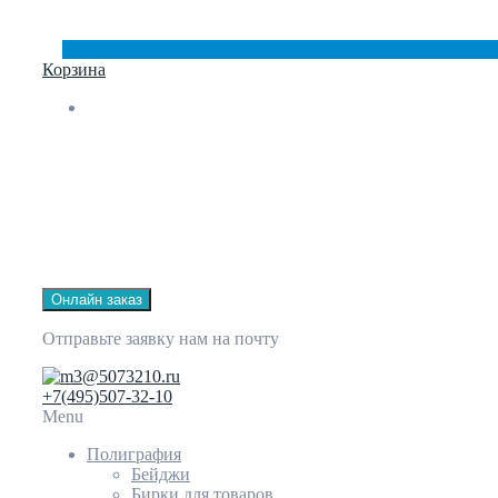
Корзина
Онлайн заказ
Отправьте заявку нам на почту
3@5073210.ru
+7(495)507-32-10
Menu
Полиграфия
Бейджи
Бирки для товаров