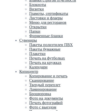
Бланки строгой отчетности
Блокноты
Визитки
Грамоты, сертификаты
Листовки и флаеры
Меню для ресторанов
Открытки
Папки
Фирменные бланки
Сувениры
Пакеты полиэтилен ПВХ
Пакеты бумажные
Плакетки
Печать на футболках
Печать на кружках
Календари
Копицентр
Копирование и печать
Сканирование
Твердый переплет
Ламинирование
Брошюровка
Фото на документы
Печать фотографий
Фото с выездом