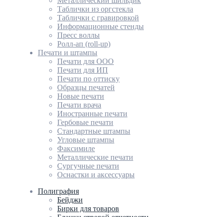
Металлический шильдик
Таблички из оргстекла
Таблички с гравировкой
Информационные стенды
Пресс воллы
Ролл-ап (roll-up)
Печати и штампы
Печати для ООО
Печати для ИП
Печати по оттиску
Образцы печатей
Новые печати
Печати врача
Иностранные печати
Гербовые печати
Стандартные штампы
Угловые штампы
Факсимиле
Металлические печати
Сургучные печати
Оснастки и аксессуары
Полиграфия
Бейджи
Бирки для товаров