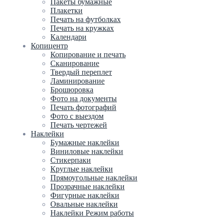
Пакеты бумажные
Плакетки
Печать на футболках
Печать на кружках
Календари
Копицентр
Копирование и печать
Сканирование
Твердый переплет
Ламинирование
Брошюровка
Фото на документы
Печать фотографий
Фото с выездом
Печать чертежей
Наклейки
Бумажные наклейки
Виниловые наклейки
Стикерпаки
Круглые наклейки
Прямоугольные наклейки
Прозрачные наклейки
Фигурные наклейки
Овальные наклейки
Наклейки Режим работы