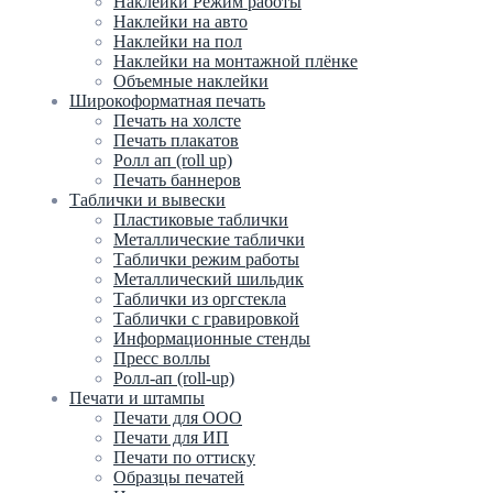
Наклейки Режим работы
Наклейки на авто
Наклейки на пол
Наклейки на монтажной плёнке
Объемные наклейки
Широкоформатная печать
Печать на холсте
Печать плакатов
Ролл ап (roll up)
Печать баннеров
Таблички и вывески
Пластиковые таблички
Металлические таблички
Таблички режим работы
Металлический шильдик
Таблички из оргстекла
Таблички с гравировкой
Информационные стенды
Пресс воллы
Ролл-ап (roll-up)
Печати и штампы
Печати для ООО
Печати для ИП
Печати по оттиску
Образцы печатей