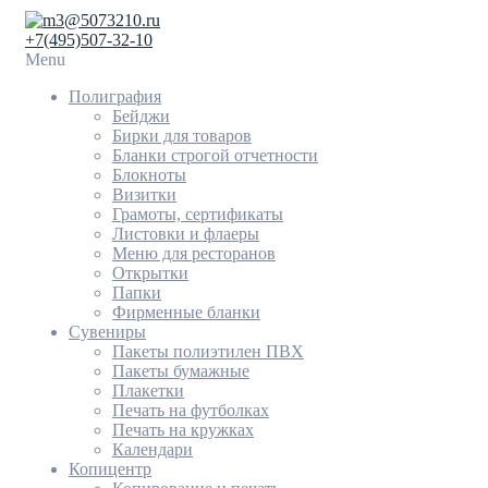
3@5073210.ru
+7(495)507-32-10
Menu
Полиграфия
Бейджи
Бирки для товаров
Бланки строгой отчетности
Блокноты
Визитки
Грамоты, сертификаты
Листовки и флаеры
Меню для ресторанов
Открытки
Папки
Фирменные бланки
Сувениры
Пакеты полиэтилен ПВХ
Пакеты бумажные
Плакетки
Печать на футболках
Печать на кружках
Календари
Копицентр