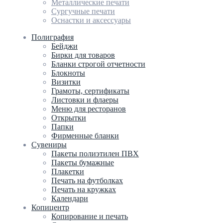
Металлические печати
Сургучные печати
Оснастки и аксессуары
Полиграфия
Бейджи
Бирки для товаров
Бланки строгой отчетности
Блокноты
Визитки
Грамоты, сертификаты
Листовки и флаеры
Меню для ресторанов
Открытки
Папки
Фирменные бланки
Сувениры
Пакеты полиэтилен ПВХ
Пакеты бумажные
Плакетки
Печать на футболках
Печать на кружках
Календари
Копицентр
Копирование и печать