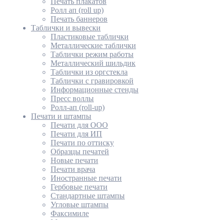
Печать плакатов
Ролл ап (roll up)
Печать баннеров
Таблички и вывески
Пластиковые таблички
Металлические таблички
Таблички режим работы
Металлический шильдик
Таблички из оргстекла
Таблички с гравировкой
Информационные стенды
Пресс воллы
Ролл-ап (roll-up)
Печати и штампы
Печати для ООО
Печати для ИП
Печати по оттиску
Образцы печатей
Новые печати
Печати врача
Иностранные печати
Гербовые печати
Стандартные штампы
Угловые штампы
Факсимиле