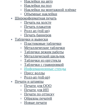
Наклейки на авто
Наклейки на пол
Наклейки на монтажной плёнке
Объемные наклейки
Широкоформатная печать
Печать на холсте
Печать плакатов
Ролл ап (roll up)
Печать баннеров
Таблички и вывески
Пластиковые таблички
Металлические таблички
Таблички режим работы
Металлический шильдик
Таблички из оргстекла
Таблички с гравировкой
Информационные стенды
Пресс воллы
Ролл-ап (roll-up)
Печати и штампы
Печати для ООО
Печати для ИП
Печати по оттиску
Образцы печатей
Новые печати