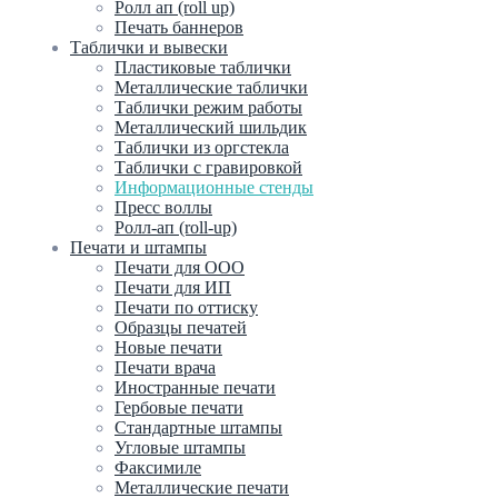
Ролл ап (roll up)
Печать баннеров
Таблички и вывески
Пластиковые таблички
Металлические таблички
Таблички режим работы
Металлический шильдик
Таблички из оргстекла
Таблички с гравировкой
Информационные стенды
Пресс воллы
Ролл-ап (roll-up)
Печати и штампы
Печати для ООО
Печати для ИП
Печати по оттиску
Образцы печатей
Новые печати
Печати врача
Иностранные печати
Гербовые печати
Стандартные штампы
Угловые штампы
Факсимиле
Металлические печати