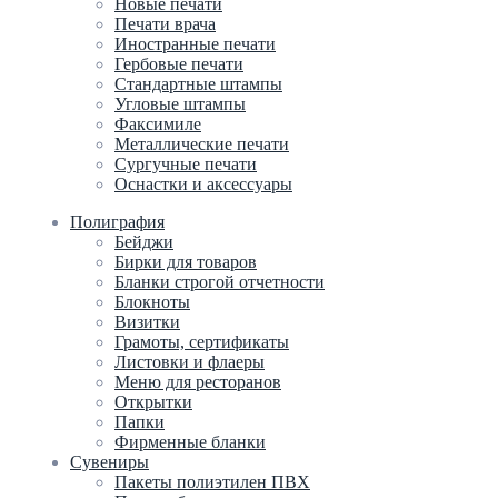
Новые печати
Печати врача
Иностранные печати
Гербовые печати
Стандартные штампы
Угловые штампы
Факсимиле
Металлические печати
Сургучные печати
Оснастки и аксессуары
Полиграфия
Бейджи
Бирки для товаров
Бланки строгой отчетности
Блокноты
Визитки
Грамоты, сертификаты
Листовки и флаеры
Меню для ресторанов
Открытки
Папки
Фирменные бланки
Сувениры
Пакеты полиэтилен ПВХ