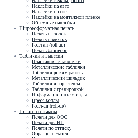
Наклейки Режим работы
Наклейки на авто
Наклейки на пол
Наклейки на монтажной плёнке
Объемные наклейки
Широкоформатная печать
Печать на холсте
Печать плакатов
Ролл ап (roll up)
Печать баннеров
Таблички и вывески
Пластиковые таблички
Металлические таблички
Таблички режим работы
Металлический шильдик
Таблички из оргстекла
Таблички с гравировкой
Информационные стенды
Пресс воллы
Ролл-ап (roll-up)
Печати и штампы
Печати для ООО
Печати для ИП
Печати по оттиску
Образцы печатей