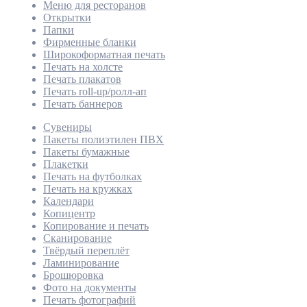
Меню для ресторанов
Открытки
Папки
Фирменные бланки
Широкоформатная печать
Печать на холсте
Печать плакатов
Печать roll-up/ролл-ап
Печать баннеров
Сувениры
Пакеты полиэтилен ПВХ
Пакеты бумажные
Плакетки
Печать на футболках
Печать на кружках
Календари
Копицентр
Копирование и печать
Сканирование
Твёрдый переплёт
Ламинирование
Брошюровка
Фото на документы
Печать фотографий