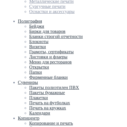
Металлические печати
Сургучные печати
Оснастки и аксессуары
Полиграфия
Бейджи
Бирки для товаров
Бланки строгой отчетности
Блокноты
Визитки
Грамоты, сертификаты
Листовки и флаеры
Меню для ресторанов
Открытки
Папки
Фирменные бланки
Сувениры
Пакеты полиэтилен ПВХ
Пакеты бумажные
Плакетки
Печать на футболках
Печать на кружках
Календари
Копицентр
Копирование и печать