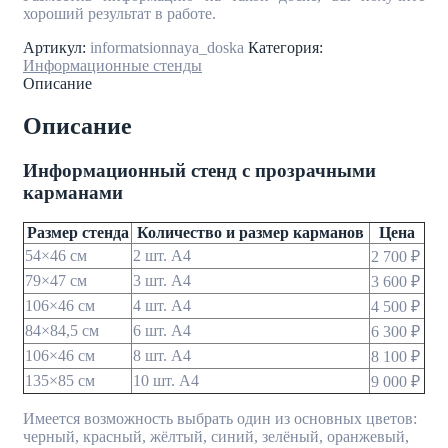
хороший результат в работе.
Артикул:
informatsionnaya_doska
Категория:
Информационные стенды
Описание
Описание
Информационный стенд с прозрачными
карманами
Размер стенда
Количество и размер карманов
Цена
54×46 см
2 шт. A4
2 700 ₽
79×47 см
3 шт. A4
3 600 ₽
106×46 см
4 шт. A4
4 500 ₽
84×84,5 см
6 шт. A4
6 300 ₽
106×46 см
8 шт. A4
8 100 ₽
135×85 см
10 шт. A4
9 000 ₽
Имеется возможность выбрать один из основных цветов:
черный, красный, жёлтый, синий, зелёный, оранжевый,