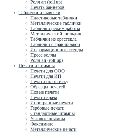
Ролл ап (roll up)
Печать баннеров
Таблички и вывески
Пластиковые таблички
Металлические таблички
Таблички режим работы
Металлический шильдик
Таблички из оргстекла
Таблички с гравировкой
Информационные стенды
Пресс воллы
Ролл-ап (roll-up)
Печати и штампы
Печати для ООО
Печати для ИП
Печати по оттиску
Образцы печатей
Новые печати
Печати врача
Иностранные печати
Гербовые печати
Стандартные штампы
Угловые штампы
Факсимиле
Металлические печати