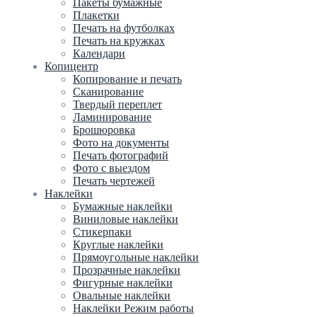
Пакеты бумажные
Плакетки
Печать на футболках
Печать на кружках
Календари
Копицентр
Копирование и печать
Сканирование
Твердый переплет
Ламинирование
Брошюровка
Фото на документы
Печать фотографий
Фото с выездом
Печать чертежей
Наклейки
Бумажные наклейки
Виниловые наклейки
Стикерпаки
Круглые наклейки
Прямоугольные наклейки
Прозрачные наклейки
Фигурные наклейки
Овальные наклейки
Наклейки Режим работы