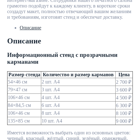
интернет-магазине. Сотрудники нашего печатного салона
грамотно подойдут к каждому клиенту, в короткие сроки
создадут макет, полностью отвечающий вашим желаниям
и требованиям, изготовят стенд и обеспечат доставку.
Описание
Описание
Информационный стенд с прозрачными
карманами
Размер стенда
Количество и размер карманов
Цена
54×46 см
2 шт. A4
2 700 ₽
79×47 см
3 шт. A4
3 600 ₽
106×46 см
4 шт. A4
4 500 ₽
84×84,5 см
6 шт. A4
6 300 ₽
106×46 см
8 шт. A4
8 100 ₽
135×85 см
10 шт. A4
9 000 ₽
Имеется возможность выбрать один из основных цветов:
черный, красный, жёлтый, синий, зелёный, оранжевый,