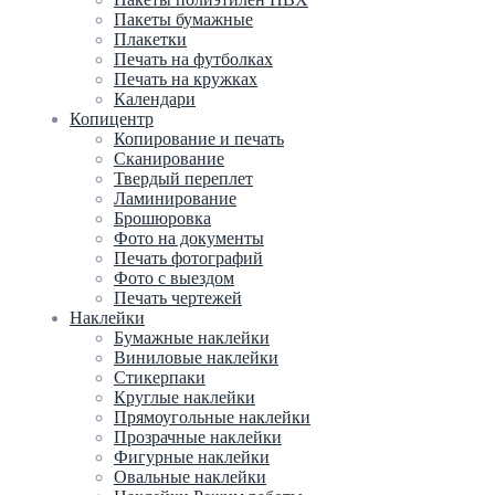
Пакеты бумажные
Плакетки
Печать на футболках
Печать на кружках
Календари
Копицентр
Копирование и печать
Сканирование
Твердый переплет
Ламинирование
Брошюровка
Фото на документы
Печать фотографий
Фото с выездом
Печать чертежей
Наклейки
Бумажные наклейки
Виниловые наклейки
Стикерпаки
Круглые наклейки
Прямоугольные наклейки
Прозрачные наклейки
Фигурные наклейки
Овальные наклейки