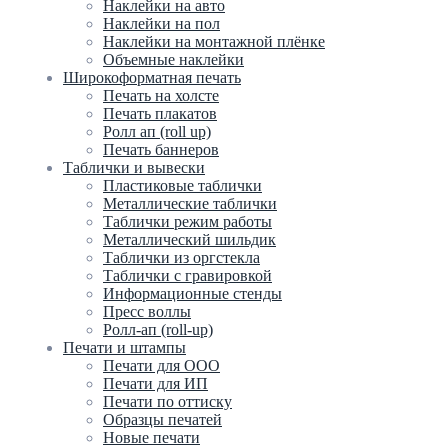
Наклейки на авто
Наклейки на пол
Наклейки на монтажной плёнке
Объемные наклейки
Широкоформатная печать
Печать на холсте
Печать плакатов
Ролл ап (roll up)
Печать баннеров
Таблички и вывески
Пластиковые таблички
Металлические таблички
Таблички режим работы
Металлический шильдик
Таблички из оргстекла
Таблички с гравировкой
Информационные стенды
Пресс воллы
Ролл-ап (roll-up)
Печати и штампы
Печати для ООО
Печати для ИП
Печати по оттиску
Образцы печатей
Новые печати