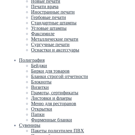
Новые печати
Печати врача
Иностранные печати
Гербовые печати
Стандартные штампы
Угловые штампы
Факсимиле
Металлические печати
Сургучные печати
Оснастки и аксессуары
Полиграфия
Бейджи
Бирки для товаров
Бланки строгой отчетности
Блокноты
Визитки
Грамоты, сертификаты
Листовки и флаеры
Меню для ресторанов
Открытки
Папки
Фирменные бланки
Сувениры
Пакеты полиэтилен ПВХ