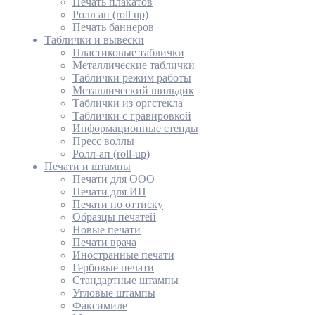
Печать плакатов
Ролл ап (roll up)
Печать баннеров
Таблички и вывески
Пластиковые таблички
Металлические таблички
Таблички режим работы
Металлический шильдик
Таблички из оргстекла
Таблички с гравировкой
Информационные стенды
Пресс воллы
Ролл-ап (roll-up)
Печати и штампы
Печати для ООО
Печати для ИП
Печати по оттиску
Образцы печатей
Новые печати
Печати врача
Иностранные печати
Гербовые печати
Стандартные штампы
Угловые штампы
Факсимиле